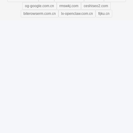
og-google.com.cn
rmswkj.com
ceshiseo2.com
biterowserm.com.cn
lx-openclaw.com.cn
fijku.cn