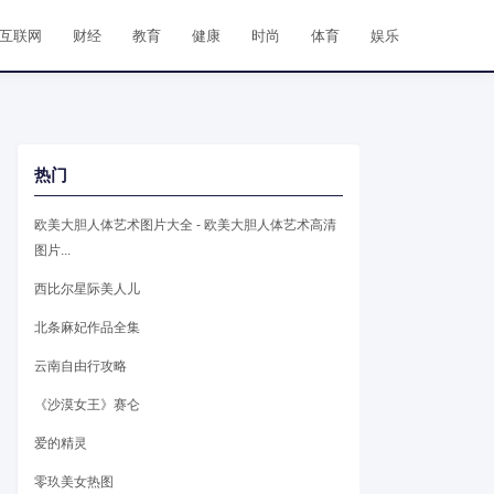
互联网
财经
教育
健康
时尚
体育
娱乐
热门
欧美大胆人体艺术图片大全 - 欧美大胆人体艺术高清
图片...
西比尔星际美人儿
北条麻妃作品全集
云南自由行攻略
《沙漠女王》赛仑
爱的精灵
零玖美女热图