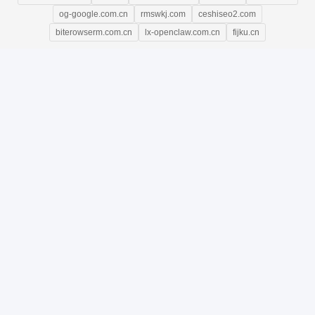
og-google.com.cn
rmswkj.com
ceshiseo2.com
biterowserm.com.cn
lx-openclaw.com.cn
fijku.cn